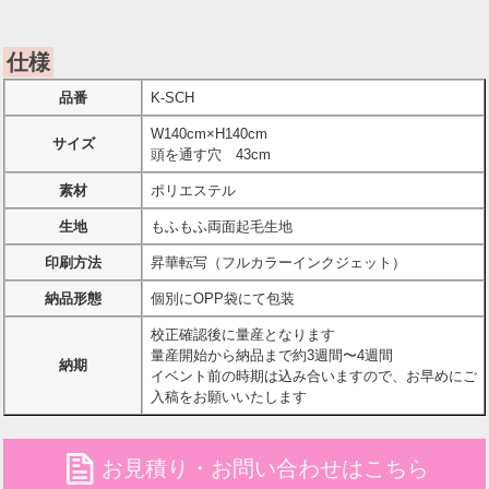
仕様
品番
K-SCH
W140cm×H140cm
サイズ
頭を通す穴 43cm
素材
ポリエステル
生地
もふもふ両面起毛生地
印刷方法
昇華転写（フルカラーインクジェット）
納品形態
個別にOPP袋にて包装
校正確認後に量産となります
量産開始から納品まで約3週間〜4週間
納期
イベント前の時期は込み合いますので、お早めにご
入稿をお願いいたします
file
お見積り・お問い合わせはこちら