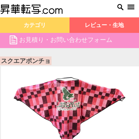
カテゴリ
レビュー・生地
file
お見積り・お問い合わせフォーム
昇華転写.com TOP
商品一覧
スクエアポンチョ
スクエアポンチョ