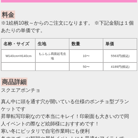
料金
※1絵柄10枚～からのご注文になります。 ※下記金額は１個
あたりの単価です。
名称・サイズ
生地
数量
単価
もふもふ両面起毛生
W140cm×H140cm
10〜
5563円(税込)
地
50〜
4189円(税込)
商品詳細
スクエアポンチョ
真ん中に頭を通す穴が開いている仕様のポンチョ型ブラン
ケットです
昇華転写印刷なので本当にキレイ！印刷面も大きいので同
人イベントの際など絵師様におすすめです！
寒い冬にピッタリで自宅作業時にも便利