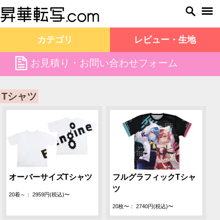
カテゴリ
レビュー・生地
file
お見積り・お問い合わせフォーム
昇華転写.com TOP
Tシャツ
Tシャツ
オーバーサイズTシャツ
フルグラフィックTシャ
ツ
20着～： 2959円(税込)〜
20枚〜： 2740円(税込)〜