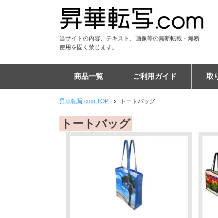
当サイトの内容、テキスト、画像等の無断転載・無断
使用を固く禁じます。
商品一覧
ご利用ガイド
取
昇華転写.com TOP
トートバッグ
Tシャツ
DTF Tシャツ
シャツ
DTF ポロシャツ
パーカー
DTF パーカー
ジャンパー
ユニフォーム
パンツ
DTF スウェット
アパレル雑貨
キャップ
マスク
マフラー
ブランケット
フードブランケット
タオル
フードタオル
トートバッグ
エコバッグ
リュックサック
バッグ
ケース
PC・タブレットケース
ショルダーバッグ
スマホポシェット
チケットホルダー
サコッシュ
ポーチ
巾着
マウスパッド
タペストリー
布ポスター
傘
布カバー
生活雑貨・インテリア
ステーショナリー
フラッグ
ご注文の流れ
納期について
割引キャンペーン
EC販売向けサポートプラ
キャンセルについて
専門用語集
昇華転写印刷とは
お客様の声
布プリントの比較
エンドレス柄の作り方
よくある質問
会社概要
トートバッグ