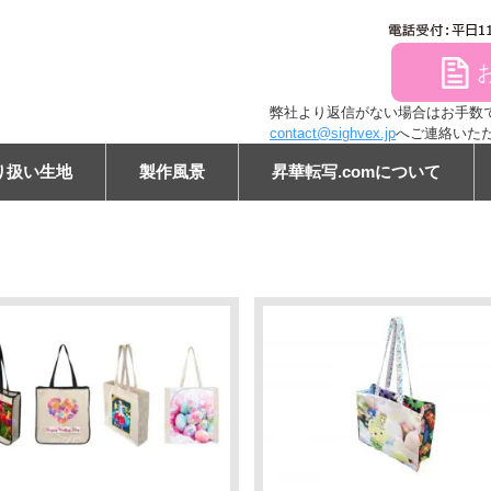
file
弊社より返信がない場合はお手数ですが
contact@sighvex.jp
へご連絡いた
り扱い生地
製作風景
昇華転写.comについて
ン