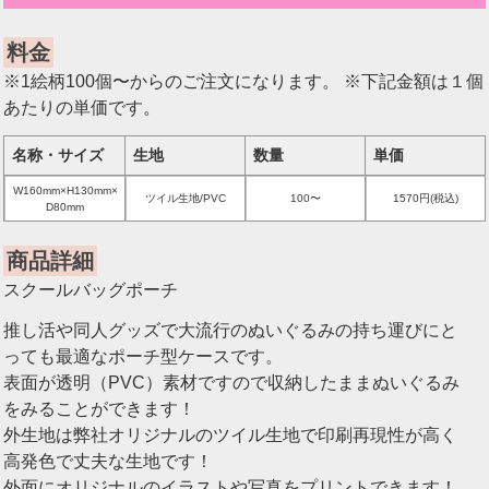
料金
※1絵柄100個〜からのご注文になります。 ※下記金額は１個
あたりの単価です。
名称・サイズ
生地
数量
単価
W160mm×H130mm×
ツイル生地/PVC
100〜
1570円(税込)
D80mm
商品詳細
スクールバッグポーチ
推し活や同人グッズで大流行のぬいぐるみの持ち運びにと
っても最適なポーチ型ケースです。
表面が透明（PVC）素材ですので収納したままぬいぐるみ
をみることができます！
外生地は弊社オリジナルのツイル生地で印刷再現性が高く
高発色で丈夫な生地です！
外面にオリジナルのイラストや写真をプリントできます！