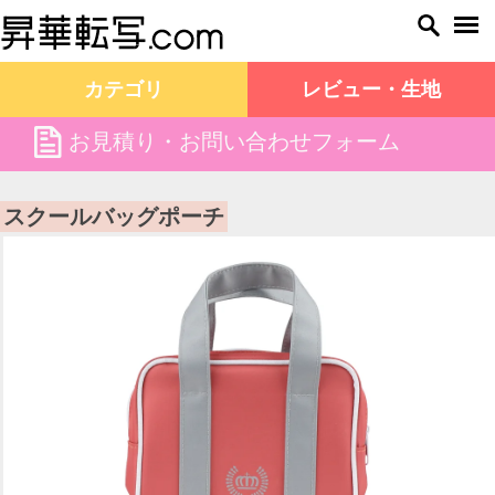
カテゴリ
レビュー・生地
file
お見積り・お問い合わせフォーム
昇華転写.com TOP
商品一覧
スクールバッグポーチ
スクールバッグポーチ