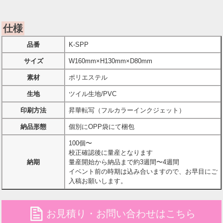
仕様
品番
K-SPP
サイズ
W160mm×H130mm×D80mm
素材
ポリエステル
生地
ツイル生地/PVC
印刷方法
昇華転写（フルカラーインクジェット）
納品形態
個別にOPP袋にて梱包
100個〜
校正確認後に量産となります
納期
量産開始から納品まで約3週間〜4週間
イベント前の時期は込み合いますので、お早目にご
入稿お願いします。
file
お見積り・お問い合わせはこちら