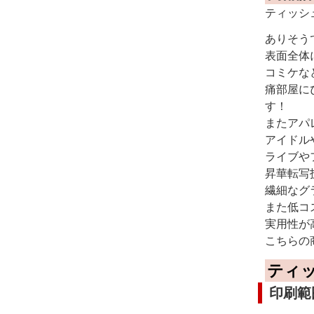
ティッシ
ありそう
表面全体
コミケな
痛部屋に
す！
またアパ
アイドル
ライブや
昇華転写
繊細なグ
また低コ
実用性が
こちらの
ティ
印刷範