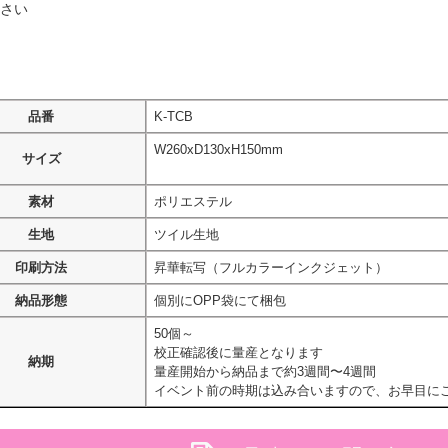
さい
品番
K-TCB
W260xD130xH150mm
サイズ
素材
ポリエステル
生地
ツイル生地
印刷方法
昇華転写（フルカラーインクジェット）
納品形態
個別にOPP袋にて梱包
50個～
校正確認後に量産となります
納期
量産開始から納品まで約3週間〜4週間
イベント前の時期は込み合いますので、お早目に