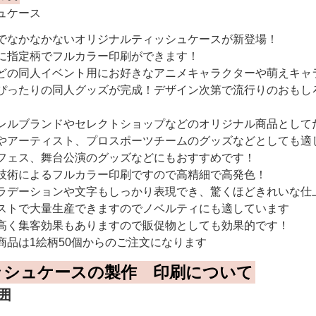
ュケース
でなかなかないオリジナルティッシュケースが新登場！
に指定柄でフルカラー印刷ができます！
どの同人イベント用にお好きなアニメキャラクターや萌えキャ
ぴったりの同人グッズが完成！デザイン次第で流行りのおもし
レルブランドやセレクトショップなどのオリジナル商品として
やアーティスト、プロスポーツチームのグッズなどとしても適
フェス、舞台公演のグッズなどにもおすすめです！
技術によるフルカラー印刷ですので高精細で高発色！
ラデーションや文字もしっかり表現でき、驚くほどきれいな仕
ストで大量生産できますのでノベルティにも適しています
高く集客効果もありますので販促物としても効果的です！
商品は1絵柄50個からのご注文になります
ッシュケースの製作 印刷について
囲