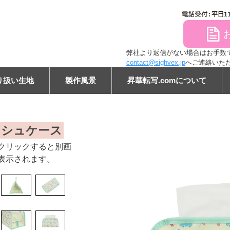
file
弊社より返信がない場合はお手数ですが
contact@sighvex.jp
へご連絡いた
り扱い生地
製作風景
昇華転写.comについて
ン
ッシュケース
クリックすると別画
表示されます。