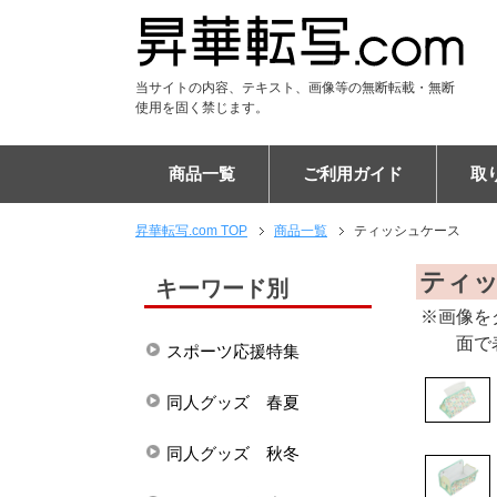
当サイトの内容、テキスト、画像等の無断転載・無断
使用を固く禁じます。
商品一覧
ご利用ガイド
取
昇華転写.com TOP
商品一覧
ティッシュケース
Tシャツ
DTF Tシャツ
シャツ
DTF ポロシャツ
パーカー
DTF パーカー
ジャンパー
ユニフォーム
パンツ
DTF スウェット
アパレル雑貨
キャップ
マスク
マフラー
ブランケット
フードブランケット
タオル
フードタオル
トートバッグ
エコバッグ
リュックサック
バッグ
ケース
PC・タブレットケース
ショルダーバッグ
スマホポシェット
チケットホルダー
サコッシュ
ポーチ
巾着
マウスパッド
タペストリー
布ポスター
傘
布カバー
生活雑貨・インテリア
ステーショナリー
フラッグ
ご注文の流れ
納期について
割引キャンペーン
EC販売向けサポートプラ
キャンセルについて
専門用語集
昇華転写印刷とは
お客様の声
布プリントの比較
エンドレス柄の作り方
よくある質問
会社概要
ティ
キーワード別
※画像を
面で
スポーツ応援特集
同人グッズ 春夏
同人グッズ 秋冬