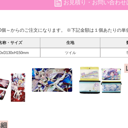
file
お見積り・お問い合わせ
50個～からのご注文になります。 ※下記金額は１個あたりの単
名称・サイズ
生地
0xD130xH150mm
ツイル
詳細