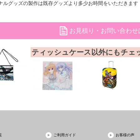
ナルグッズの製作は既存グッズより多少お時間をいただきます
file
お見積り・お問い合わせ
ティッシュケース以外にもチェ
覧
ご利用ガイド
お客様の声