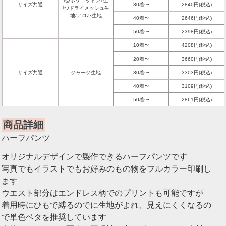
地/ポリコットンT生
サイズ共通
30着〜
2840円(税込)
地/ドライメッシュ生
地/アロハ生地
40着〜
2646円(税込)
50着〜
2398円(税込)
10着〜
4208円(税込)
20着〜
3660円(税込)
サイズ共通
ジャージ生地
30着〜
3303円(税込)
40着〜
3109円(税込)
50着〜
2861円(税込)
商品詳細
ハーフパンツ
オリジナルデザインで製作できるハーフパンツです
写真でもイラストでもお好みのもの物をフルカラー印刷し
ます
ウエスト部分はエンドレス柄でのプリントも可能ですが
着用時にひもで縛るのでに生地がよれ、見えにくくなるの
で単色ベタを推奨しています