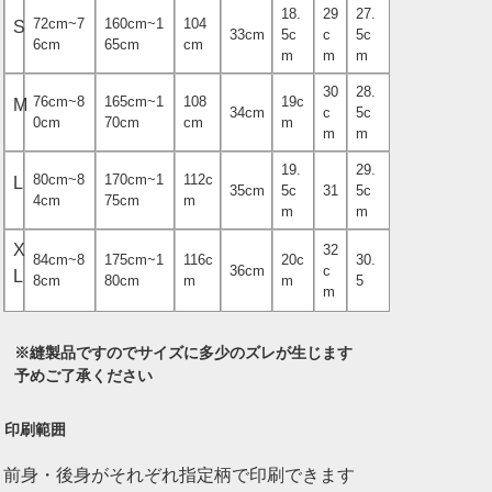
18.
29
27.
72cm~7
160cm~1
104
S
33cm
5c
c
5c
6cm
65cm
cm
m
m
m
30
28.
76cm~8
165cm~1
108
19c
M
34cm
c
5c
0cm
70cm
cm
m
m
m
19.
29.
80cm~8
170cm~1
112c
L
35cm
5c
31
5c
4cm
75cm
m
m
m
X
32
84cm~8
175cm~1
116c
20c
30.
36cm
c
L
8cm
80cm
m
m
5
m
※縫製品ですのでサイズに多少のズレが生じます
予めご了承ください
印刷範囲
前身・後身がそれぞれ指定柄で印刷できます