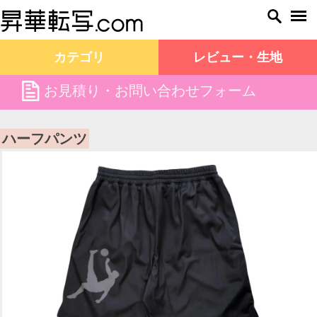
カテゴリ
レビュー・生地
file
お見積り・お問い合わせフォーム
昇華転写.com TOP
商品一覧
ハーフパンツ
ハーフパンツ