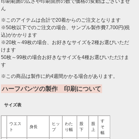
印刷範囲の広さや印刷箇所の数で価格の変動はございませ
ん
※このアイテムは合計で20着からのご注文となります
※50枚以下でのご注文の場合、サンプル製作費7,700円(税
込)がかかります
※20枚～49枚の場合、お好きなサイズを2種お選びいただ
けます
50枚～99枚の場合お好きなサイズを4種お選びいただけま
す
※この商品は製作に約4週間かかる場合があります。
ハーフパンツの製作 印刷について
サイズ表
す
ウエス
ヒッ
わた
股
股
身長
そ
ト
プ
り幅
下
上
幅