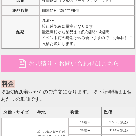
印刷
昇華転写（フルカラーインクジェット）
納品形態
個別にPE袋にて梱包
20着〜
校正確認後に量産となります
納期
量産開始から納品まで約3週間〜4週間
イベント前の時期は込み合いますので、お早目にご
入稿お願いします。
file
お見積り・お問い合わせはこちら
料金
※1絵柄20着～からのご注文になります。 ※下記金額は１個
あたりの単価です。
名称・サイズ
生地
数量
単価
10着〜
3745円(税込)
20着〜
3197円(税込)
ポリスタンダードT生