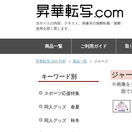
当サイトの内容、テキスト、画像等の無断転載・無断
使用を固く禁じます。
商品一覧
ご利用ガイド
取
昇華転写.com TOP
商品一覧
ジャージ
Tシャツ
DTF Tシャツ
シャツ
DTF ポロシャツ
パーカー
DTF パーカー
ジャンパー
ユニフォーム
パンツ
DTF スウェット
アパレル雑貨
キャップ
マスク
マフラー
ブランケット
フードブランケット
タオル
フードタオル
トートバッグ
エコバッグ
リュックサック
バッグ
ケース
PC・タブレットケース
ショルダーバッグ
スマホポシェット
チケットホルダー
サコッシュ
ポーチ
巾着
マウスパッド
タペストリー
布ポスター
傘
布カバー
生活雑貨・インテリア
ステーショナリー
フラッグ
ご注文の流れ
納期について
割引キャンペーン
EC販売向けサポートプラ
キャンセルについて
専門用語集
昇華転写印刷とは
お客様の声
布プリントの比較
エンドレス柄の作り方
よくある質問
会社概要
ジャ
キーワード別
※画像を
面で
スポーツ応援特集
同人グッズ 春夏
同人グッズ 秋冬