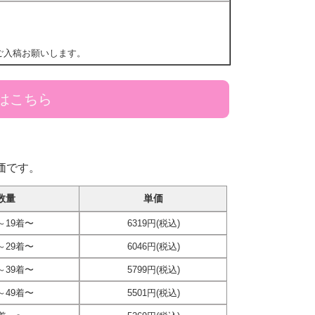
ご入稿お願いします。
はこちら
価です。
数量
単価
～19着〜
6319円(税込)
～29着〜
6046円(税込)
～39着〜
5799円(税込)
～49着〜
5501円(税込)