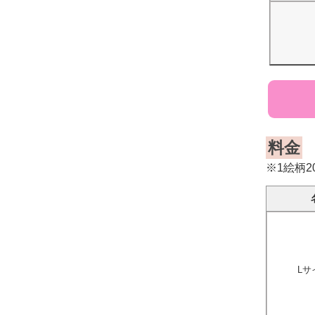
料金
※1絵柄
Lサ