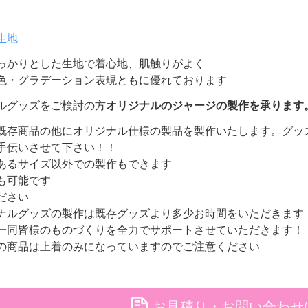
生地
っかりとした生地で着心地、肌触りがよく
色・グラデーション表現ともに優れております
ルグッズをご検討の方
オリジナルのジャージの製作を承ります
既存商品の他にオリジナル仕様の製品を製作いたします。グッ
手伝いさせて下さい！！
あるサイズ以外での製作もできます
も可能です
ださい
ナルグッズの製作は既存グッズより多少お時間をいただきます
一同皆様のものづくりを全力でサポートさせていただきます！
の商品は上着のみになっていますのでご注意ください
file
お見積り・お問い合わせ