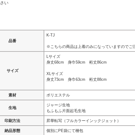
さい
K-TJ
品番
※こちらの商品は上着のみになっていますのでご
Lサイズ
身丈68cm 身巾59cm 桁丈86cm
サイズ
XLサイズ
身丈73cm 身巾63cm 桁丈88cm
素材
ポリエステル
ジャージ生地
生地
もふもふ片面起毛生地
印刷方法
昇華転写（フルカラーインックジェット）
納品形態
個別にPE袋にて梱包