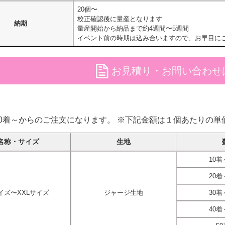
20個〜
校正確認後に量産となります
納期
量産開始から納品まで約4週間〜5週間
イベント前の時期は込み合いますので、お早目に
file
お見積り・お問い合わせ
20着～からのご注文になります。 ※下記金額は１個あたりの単
名称・サイズ
生地
10着
20着
イズ〜XXLサイズ
ジャージ生地
30着
40着