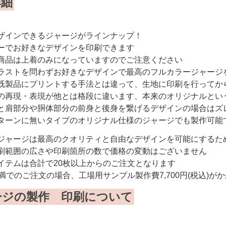
詳細
ザインできるジャージがラインナップ！
ーでお好きなデザインを印刷できます
商品は上着のみになっていますのでご注意ください
ラストを問わずお好きなデザインで最高のフルカラージャージ
既製品にプリントする手法とは違って、生地に印刷を行ってか
の再現・表現が他とは格段に違います、本来のオリジナルとい
と肩部分や胴体部分の前身と後身を繋げるデザインの場合はズ
ターンに無いタイプのオリジナル仕様のジャージでも製作可能
ジャージは最高のクオリティと自由なデザインを可能にするた
刷範囲の広さや印刷箇所の数で価格の変動はございません
イテムは合計で20枚以上からのご注文となります
未満でのご注文の場合、工場用サンプル製作費7,700円(税込)が
ージの製作 印刷について