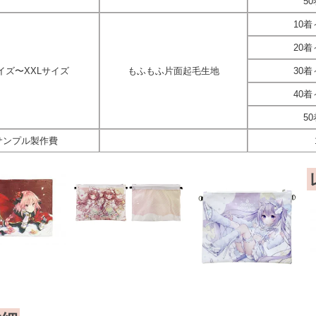
5
10着
20着
イズ〜XXLサイズ
もふもふ片面起毛生地
30着
40着
5
サンプル製作費