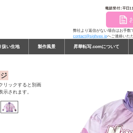
file
弊社より返信がない場合はお手数ですが
contact@sighvex.jp
へご連絡いた
り扱い生地
製作風景
昇華転写.comについて
ン
ージ
クリックすると別画
表示されます。