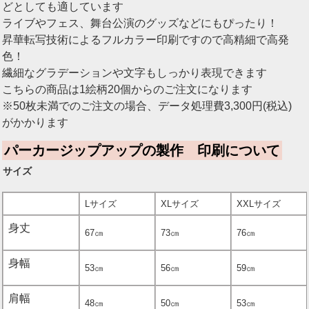
どとしても適しています
ライブやフェス、舞台公演のグッズなどにもぴったり！
昇華転写技術によるフルカラー印刷ですので高精細で高発
色！
繊細なグラデーションや文字もしっかり表現できます
こちらの商品は1絵柄20個からのご注文になります
※50枚未満でのご注文の場合、データ処理費3,300円(税込)
がかかります
パーカージップアップの製作 印刷について
サイズ
Lサイズ
XLサイズ
XXLサイズ
身丈
67㎝
73㎝
76㎝
身幅
53㎝
56㎝
59㎝
肩幅
48㎝
50㎝
53㎝