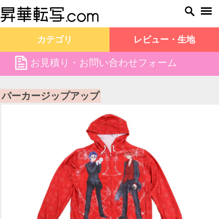
カテゴリ
レビュー・生地
file
お見積り・お問い合わせフォーム
昇華転写.com TOP
商品一覧
パーカージップアップ
パーカージップアップ