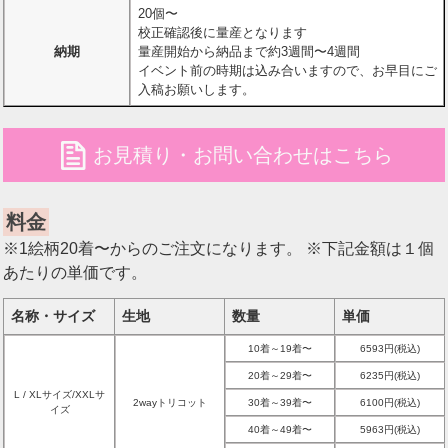
20個〜
校正確認後に量産となります
納期
量産開始から納品まで約3週間〜4週間
イベント前の時期は込み合いますので、お早目にご
入稿お願いします。
file
お見積り・お問い合わせはこちら
料金
※1絵柄20着〜からのご注文になります。 ※下記金額は１個
あたりの単価です。
名称・サイズ
生地
数量
単価
10着～19着〜
6593円(税込)
20着～29着〜
6235円(税込)
L / XLサイズ/XXLサ
2wayトリコット
30着～39着〜
6100円(税込)
イズ
40着～49着〜
5963円(税込)