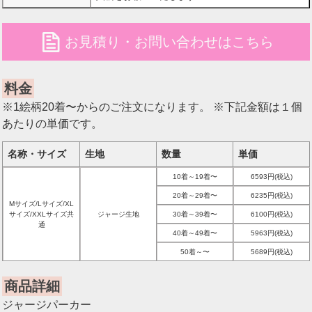
file
お見積り・お問い合わせはこちら
料金
※1絵柄20着〜からのご注文になります。 ※下記金額は１個
あたりの単価です。
名称・サイズ
生地
数量
単価
10着～19着〜
6593円(税込)
20着～29着〜
6235円(税込)
Mサイズ/Lサイズ/XL
サイズ/XXLサイズ共
ジャージ生地
30着～39着〜
6100円(税込)
通
40着～49着〜
5963円(税込)
50着～〜
5689円(税込)
商品詳細
ジャージパーカー