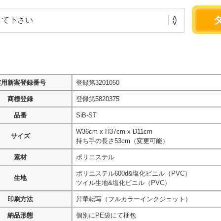
実用新案登録番号
登録第3201050
商標登録
登録第5820375
品番
SiB-ST
W36cm x H37cm x D11cm
サイズ
持ち手の長さ53cm（変更可能）
素材
ポリエステル
ポリエステル600d&塩化ビニル（PVC）
生地
ツイル生地&塩化ビニル（PVC）
印刷方法
昇華転写（フルカラーインクジェット）
納品形態
個別にPE袋にて梱包