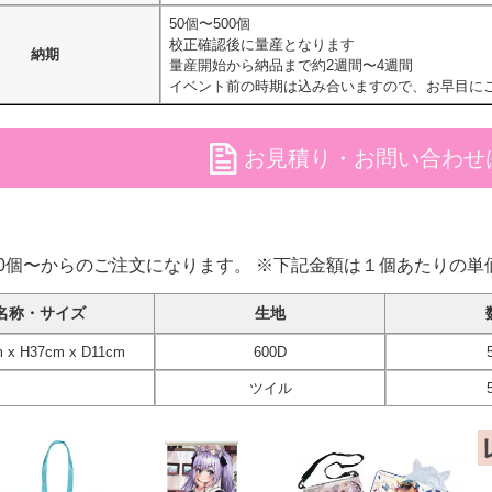
50個〜500個
校正確認後に量産となります
納期
量産開始から納品まで約2週間〜4週間
イベント前の時期は込み合いますので、お早目に
file
お見積り・お問い合わせ
50個〜からのご注文になります。 ※下記金額は１個あたりの単
名称・サイズ
生地
 x H37cm x D11cm
600D
ツイル