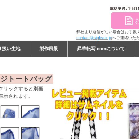
file
弊社より返信がない場合はお手数ですが
contact@sighvex.jp
へご連絡いた
り扱い生地
製作風景
昇華転写.comについて
ン
ッジトートバッグ
クリックすると別画
表示されます。