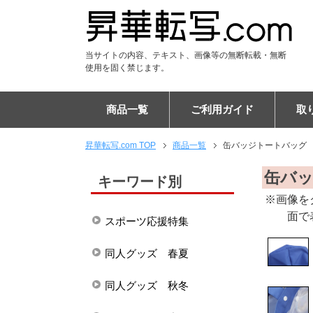
当サイトの内容、テキスト、画像等の無断転載・無断
使用を固く禁じます。
商品一覧
ご利用ガイド
取
昇華転写.com TOP
商品一覧
缶バッジトートバッグ
Tシャツ
DTF Tシャツ
シャツ
DTF ポロシャツ
パーカー
DTF パーカー
ジャンパー
ユニフォーム
パンツ
DTF スウェット
アパレル雑貨
キャップ
マスク
マフラー
ブランケット
フードブランケット
タオル
フードタオル
トートバッグ
エコバッグ
リュックサック
バッグ
ケース
PC・タブレットケース
ショルダーバッグ
スマホポシェット
チケットホルダー
サコッシュ
ポーチ
巾着
マウスパッド
タペストリー
布ポスター
傘
布カバー
生活雑貨・インテリア
ステーショナリー
フラッグ
ご注文の流れ
納期について
割引キャンペーン
EC販売向けサポートプラ
キャンセルについて
専門用語集
昇華転写印刷とは
お客様の声
布プリントの比較
エンドレス柄の作り方
よくある質問
会社概要
缶バ
キーワード別
※画像を
面で
スポーツ応援特集
同人グッズ 春夏
同人グッズ 秋冬