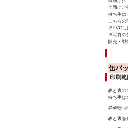
繊細なグ
全面にご
持ち手は
こちらの
※PVC
※写真の
販売・製
缶バ
印刷範
表と裏の
持ち手は
昇華転写
表と裏を