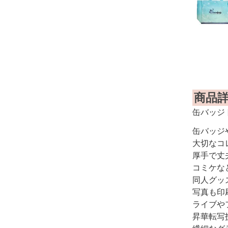
商品
缶バッジ
缶バッジ
大切なコ
厚手で丈
コミケな
同人グッ
写真も印
ライブや
昇華転写