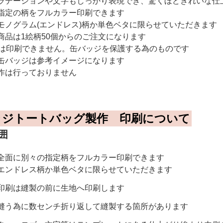
ラデーションや文字もしっかり表現でき、驚くほどきれいな仕
指定の柄をフルカラー印刷できます
モノグラム(エンドレス)柄か単色ベタに限らせていただきます
商品は1絵柄50個からのご注文になります
には印刷できません。缶バッジを保護する為のものです
缶バッジは参考イメージになります
作は行っておりません
ッジトートバッグ製作 印刷について
囲
全面に別々の指定柄をフルカラー印刷できます
エンドレス柄か単色ベタに限らせていただきます
印刷は縫製の前に生地へ印刷します
縫う為に数センチ折り返して縫製する箇所があります