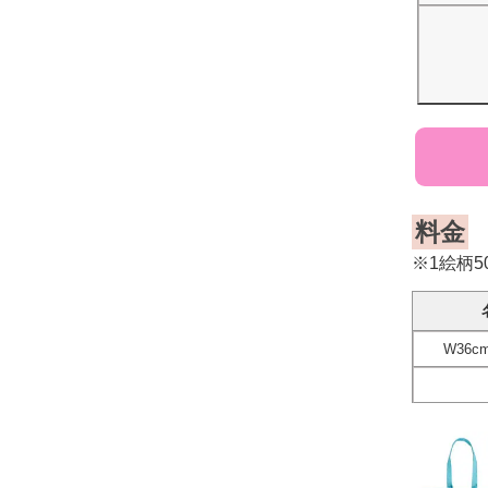
料金
※1絵柄
W36cm