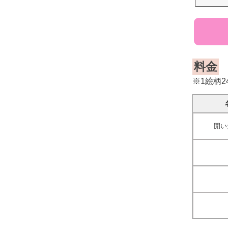
料金
※1絵柄
開い