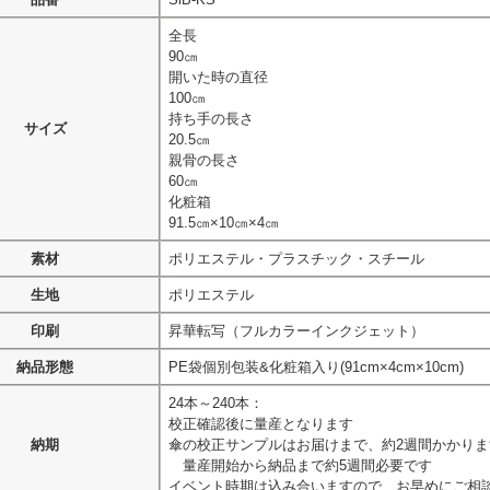
全長
90㎝
開いた時の直径
100㎝
持ち手の長さ
サイズ
20.5㎝
親骨の長さ
60㎝
化粧箱
91.5㎝×10㎝×4㎝
素材
ポリエステル・プラスチック・スチール
生地
ポリエステル
印刷
昇華転写（フルカラーインクジェット）
納品形態
PE袋個別包装&化粧箱入り(91cm×4cm×10cm)
24本～240本：
校正確認後に量産となります
納期
傘の校正サンプルはお届けまで、約2週間かかりま
量産開始から納品まで約5週間必要です
イベント時期は込み合いますので、お早めにご相