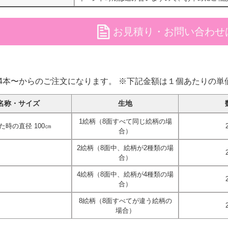
file
お見積り・お問い合わせ
24本〜からのご注文になります。 ※下記金額は１個あたりの単
名称・サイズ
生地
1絵柄（8面すべて同じ絵柄の場
た時の直径 100㎝
合）
2絵柄（8面中、絵柄が2種類の場
合）
4絵柄（8面中、絵柄が4種類の場
合）
8絵柄（8面すべてが違う絵柄の
場合）