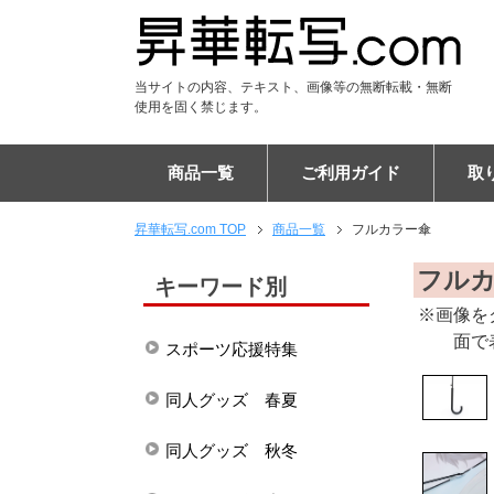
当サイトの内容、テキスト、画像等の無断転載・無断
使用を固く禁じます。
商品一覧
ご利用ガイド
取
昇華転写.com TOP
商品一覧
フルカラー傘
Tシャツ
DTF Tシャツ
シャツ
DTF ポロシャツ
パーカー
DTF パーカー
ジャンパー
ユニフォーム
パンツ
DTF スウェット
アパレル雑貨
キャップ
マスク
マフラー
ブランケット
フードブランケット
タオル
フードタオル
トートバッグ
エコバッグ
リュックサック
バッグ
ケース
PC・タブレットケース
ショルダーバッグ
スマホポシェット
チケットホルダー
サコッシュ
ポーチ
巾着
マウスパッド
タペストリー
布ポスター
傘
布カバー
生活雑貨・インテリア
ステーショナリー
フラッグ
ご注文の流れ
納期について
割引キャンペーン
EC販売向けサポートプラ
キャンセルについて
専門用語集
昇華転写印刷とは
お客様の声
布プリントの比較
エンドレス柄の作り方
よくある質問
会社概要
フル
キーワード別
※画像を
面で
スポーツ応援特集
同人グッズ 春夏
同人グッズ 秋冬