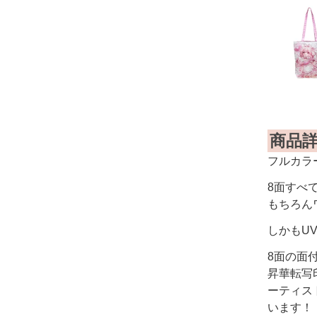
商品
フルカラ
8面すべ
もちろん
しかもU
8面の面
昇華転写
ーティス
います！