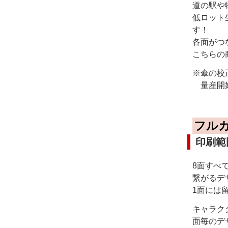
道の駅や
低ロット
す！
各面がつ
こちらの
※傘の校
量産開始
フル
印刷範
8面すべ
繋がるデ
1面には
キャラク
面毎のデ