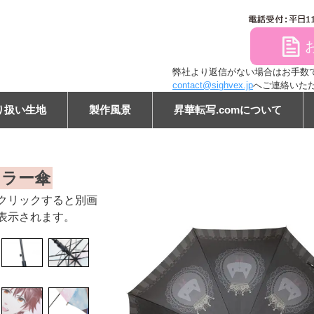
file
弊社より返信がない場合はお手数ですが
contact@sighvex.jp
へご連絡いた
り扱い生地
製作風景
昇華転写.comについて
ン
カラー傘
クリックすると別画
表示されます。