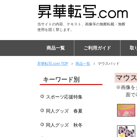
当サイトの内容、テキスト、画像等の無断転載・無断
使用を固く禁じます。
商品一覧
ご利用ガイド
取
昇華転写.com TOP
商品一覧
マウスパッド
Tシャツ
DTF Tシャツ
シャツ
DTF ポロシャツ
パーカー
DTF パーカー
ジャンパー
ユニフォーム
パンツ
DTF スウェット
アパレル雑貨
キャップ
マスク
マフラー
ブランケット
フードブランケット
タオル
フードタオル
トートバッグ
エコバッグ
リュックサック
バッグ
ケース
PC・タブレットケース
ショルダーバッグ
スマホポシェット
チケットホルダー
サコッシュ
ポーチ
巾着
マウスパッド
タペストリー
布ポスター
傘
布カバー
生活雑貨・インテリア
ステーショナリー
フラッグ
ご注文の流れ
納期について
割引キャンペーン
EC販売向けサポートプラ
キャンセルについて
専門用語集
昇華転写印刷とは
お客様の声
布プリントの比較
エンドレス柄の作り方
よくある質問
会社概要
マウ
キーワード別
※画像を
面で
スポーツ応援特集
同人グッズ 春夏
同人グッズ 秋冬