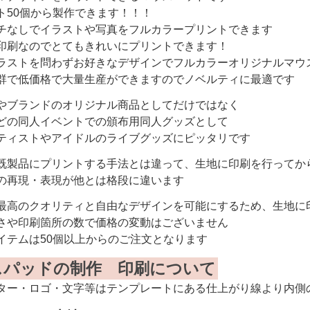
ト50個から製作できます！！！
チなしでイラストや写真をフルカラープリントできます
印刷なのでとてもきれいにプリントできます！
ラストを問わずお好きなデザインでフルカラーオリジナルマウ
群で低価格で大量生産ができますのでノベルティに最適です
やブランドのオリジナル商品としてだけではなく
どの同人イベントでの頒布用同人グッズとして
ティストやアイドルのライブグッズにピッタリです
既製品にプリントする手法とは違って、生地に印刷を行ってか
の再現・表現が他とは格段に違います
最高のクオリティと自由なデザインを可能にするため、生地に
さや印刷箇所の数で価格の変動はございません
イテムは50個以上からのご注文となります
スパッドの制作 印刷について
ター・ロゴ・文字等はテンプレートにある仕上がり線より内側