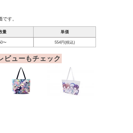
価です。
数量
単価
50〜
554円(税込)
レビューもチェック