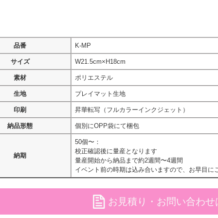
品番
K-MP
サイズ
W21.5cm×H18cm
素材
ポリエステル
生地
プレイマット生地
印刷
昇華転写（フルカラーインクジェット）
納品形態
個別にOPP袋にて梱包
50個〜：
校正確認後に量産となります
納期
量産開始から納品まで約2週間〜4週間
イベント前の時期は込み合いますので、お早目に
file
お見積り・お問い合わせ