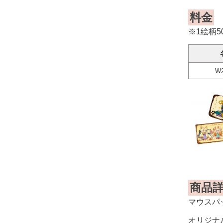
料金
※1絵柄
W2
商品
マウスパ
オリジナ