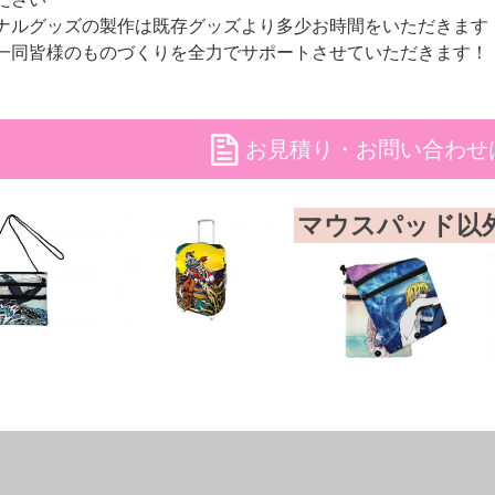
ナルグッズの製作は既存グッズより多少お時間をいただきます
一同皆様のものづくりを全力でサポートさせていただきます！
file
お見積り・お問い合わせ
マウスパッド以