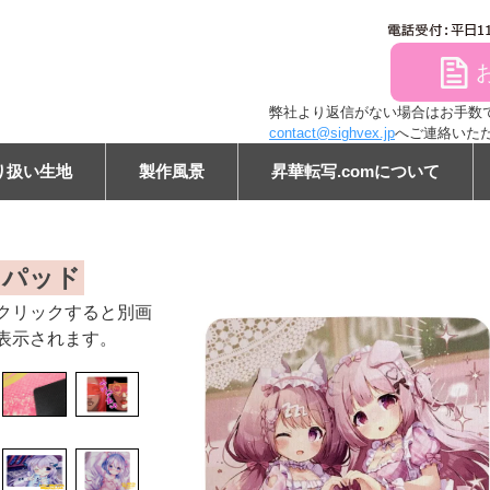
file
弊社より返信がない場合はお手数ですが
contact@sighvex.jp
へご連絡いた
り扱い生地
製作風景
昇華転写.comについて
ン
スパッド
クリックすると別画
表示されます。