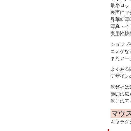
最小ロッ
表面にフ
昇華転写
写真・イ
実用性抜
ショップ
コミケな
またアー
よくある
デザイン
※弊社は
範囲の広
※このア
マウ
キャラク