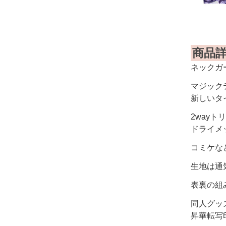
商品
ネックガ
マジック
新しいタ
2way
ドライメ
コミケな
生地は通
表裏の組
同人グッ
昇華転写