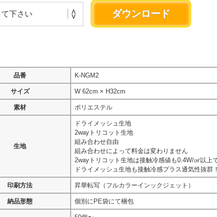
品番
K-NGM2
サイズ
W 62cm × H32cm
素材
ポリエステル
ドライメッシュ生地
2wayトリコット生地
組み合わせ自由
生地
組み合わせによって料金は変わりません
2wayトリコット生地は接触冷感値も0.4W/㎠以
ドライメッシュ生地も接触冷感プラス通気性抜群
印刷方法
昇華転写（フルカラーインックジェット）
納品形態
個別にPE袋にて梱包