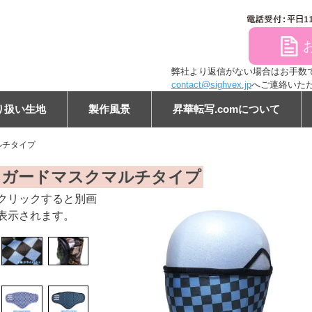
file
弊社より返信がない場合はお手数ですが
contact@sighvex.jp
へご連絡いた
り扱い生地
製作風景
昇華転写.comについて
ルチタイプ
ン
クガードマスクマルチタイプ
クリックすると別画
表示されます。