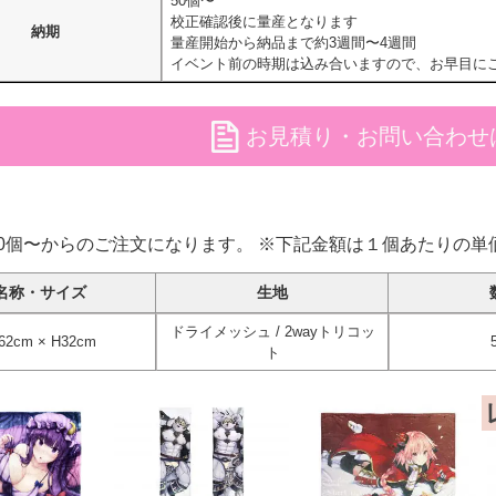
50個〜
校正確認後に量産となります
納期
量産開始から納品まで約3週間〜4週間
イベント前の時期は込み合いますので、お早目に
file
お見積り・お問い合わせ
50個〜からのご注文になります。 ※下記金額は１個あたりの単
名称・サイズ
生地
ドライメッシュ / 2wayトリコッ
62cm × H32cm
ト