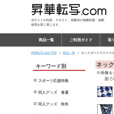
当サイトの内容、テキスト、画像等の無断転載・無断
使用を固く禁じます。
商品一覧
ご利用ガイド
取
昇華転写.com TOP
商品一覧
ネックガードマスクマ
Tシャツ
DTF Tシャツ
シャツ
DTF ポロシャツ
パーカー
DTF パーカー
ジャンパー
ユニフォーム
パンツ
DTF スウェット
アパレル雑貨
キャップ
マスク
マフラー
ブランケット
フードブランケット
タオル
フードタオル
トートバッグ
エコバッグ
リュックサック
バッグ
ケース
PC・タブレットケース
ショルダーバッグ
スマホポシェット
チケットホルダー
サコッシュ
ポーチ
巾着
マウスパッド
タペストリー
布ポスター
傘
布カバー
生活雑貨・インテリア
ステーショナリー
フラッグ
ご注文の流れ
納期について
割引キャンペーン
EC販売向けサポートプラ
キャンセルについて
専門用語集
昇華転写印刷とは
お客様の声
布プリントの比較
エンドレス柄の作り方
よくある質問
会社概要
ネッ
キーワード別
※画像を
面で
スポーツ応援特集
同人グッズ 春夏
同人グッズ 秋冬