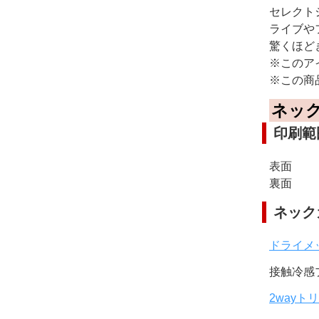
セレクト
ライブや
驚くほど
※このア
※この商
ネッ
印刷範
表面
裏面
ネック
ドライメ
接触冷感
2wayト