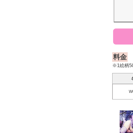
料金
※1絵柄
W