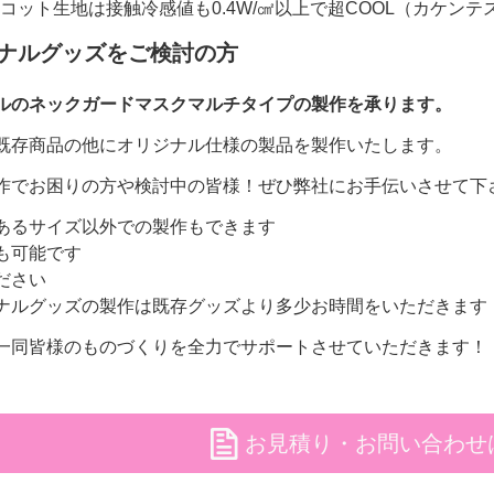
トリコット生地は接触冷感値も0.4W/㎠以上で超COOL（カケン
ナルグッズをご検討の方
ルのネックガードマスクマルチタイプの製作を承ります。
既存商品の他にオリジナル仕様の製品を製作いたします。
作でお困りの方や検討中の皆様！ぜひ弊社にお手伝いさせて下
あるサイズ以外での製作もできます
も可能です
ださい
ナルグッズの製作は既存グッズより多少お時間をいただきます
一同皆様のものづくりを全力でサポートさせていただきます！
file
お見積り・お問い合わせ