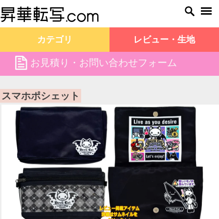
カテゴリ
レビュー・生地
file
お見積り・お問い合わせフォーム
昇華転写.com TOP
商品一覧
スマホポシェット
スマホポシェット