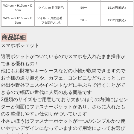
W24cm × H15cm × D
ツイル or 片面起毛
50〜
1514円(税込)
5cm
W24cm × H15cm × D
ツイル or 片面起毛
50〜
1912円(税込)
5cm
フタ部PU生地
商品詳細
スマホポシェット
透明ポケットがついているのでスマホを入れたまま操作が
できる優れもの！
他にもお財布やキーケースなどの小物が収納できますので
お子様の送り迎えや、カフェ、コンビニなどちょっとした
外出や野外フェスやイベントなどに手ぶらで行くことがで
きるので幅広い世代に人気のある商品です
2種類のサイズをご用意しており大きいほうの内側にはセン
ターと側面にファスナーポケットがあり、さらに入れたも
のを整理しやすい仕切りがついています
小さいほうはファスナーポケットが一つのシンプルかつ使
いやすいデザインになっていますので用途によってお選び