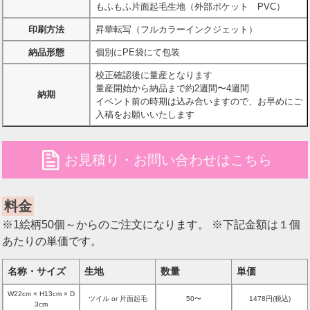
もふもふ片面起毛生地（外部ポケット PVC）
印刷方法
昇華転写（フルカラーインクジェット）
納品形態
個別にPE袋にて包装
校正確認後に量産となります
量産開始から納品まで約2週間〜4週間
納期
イベント前の時期は込み合いますので、お早めにご
入稿をお願いいたします
file
お見積り・お問い合わせはこちら
料金
※1絵柄50個～からのご注文になります。 ※下記金額は１個
あたりの単価です。
名称・サイズ
生地
数量
単価
W22cm × H13cm × D
ツイル or 片面起毛
50〜
1478円(税込)
3cm