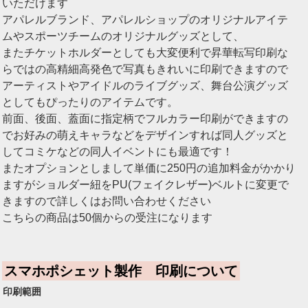
いただけます
アパレルブランド、アパレルショップのオリジナルアイテ
ムやスポーツチームのオリジナルグッズとして、
またチケットホルダーとしても大変便利で昇華転写印刷な
らではの高精細高発色で写真もきれいに印刷できますので
アーティストやアイドルのライブグッズ、舞台公演グッズ
としてもぴったりのアイテムです。
前面、後面、蓋面に指定柄でフルカラー印刷ができますの
でお好みの萌えキャラなどをデザインすれば同人グッズと
してコミケなどの同人イベントにも最適です！
またオプションとしまして単価に250円の追加料金がかかり
ますがショルダー紐をPU(フェイクレザー)ベルトに変更で
きますので詳しくはお問い合わせください
こちらの商品は50個からの受注になります
スマホポシェット製作 印刷について
印刷範囲