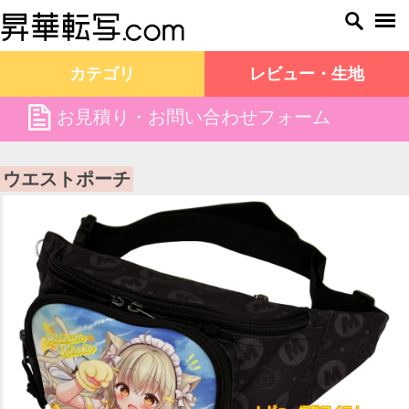
カテゴリ
レビュー・生地
file
お見積り・お問い合わせフォーム
昇華転写.com TOP
商品一覧
ウエストポーチ
ウエストポーチ