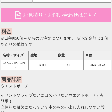
file
お見積り・お問い合わせはこちら
料金
※1絵柄50個～からのご注文になります。 ※下記金額は１個
あたりの単価です。
名称・サイズ
生地
数量
単価
W26cm×H15cm×D9c
600D
50〜
2376円(税込)
m
商品詳細
ウエストポーチ
イベントやライブなどには欠かせないウエストポーチが新
登場！
立体的な縫製になっていて中のものが出し入れしやすい設