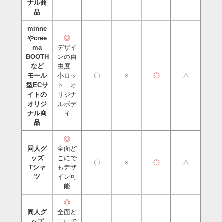
ナル商
品
minne
やcree
◎
ma
デザイ
BOOTH
ンの自
など
由度
モール
小ロッ
〇
×
◎
△
型ECサ
ト オ
イトの
リジナ
オリジ
ルボデ
ナル商
ィ
品
◎
同人グ
全面ど
ッズ
こにで
〇
×
◎
△
Tシャ
もデザ
ツ
イン可
能
◎
同人グ
全面ど
ッズ
こにで