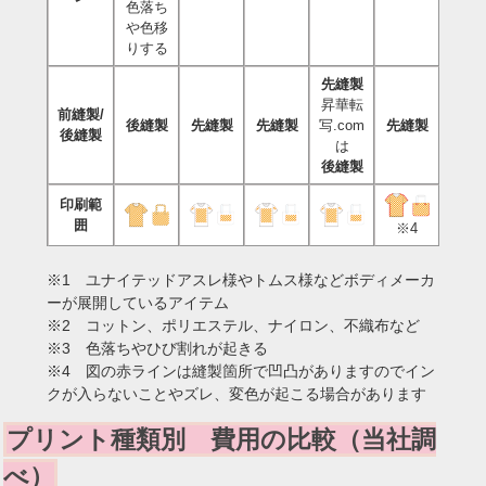
色落ち
や色移
りする
先縫製
昇華転
前縫製/
後縫製
先縫製
先縫製
写.com
先縫製
後縫製
は
後縫製
印刷範
囲
※4
※1 ユナイテッドアスレ様やトムス様などボディメーカ
ーが展開しているアイテム
※2 コットン、ポリエステル、ナイロン、不織布など
※3 色落ちやひび割れが起きる
※4 図の赤ラインは縫製箇所で凹凸がありますのでイン
クが入らないことやズレ、変色が起こる場合があります
プリント種類別 費用の比較（当社調
べ）