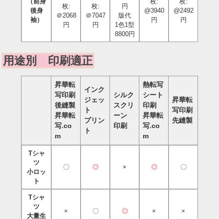
（前身
枚:
枚:
枚:
枚:
円
後身
@3940
@2492
＠2068
＠7047
版代
袖）
円
円
円
円
1色1型
8800円
用途別 印刷適正
昇華転
熱転写
インク
写印刷
シルク
シート
ジェッ
昇華転
後縫製
スクリ
印刷
ト
写印刷
昇華転
ーン
昇華転
プリン
先縫製
写.co
印刷
写.co
ト
m
m
Tシャ
ツ
〇
◎
×
◎
〇
小ロッ
ト
Tシャ
ツ
×
〇
◎
×
×
大量生