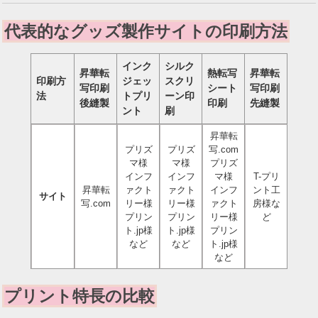
代表的なグッズ製作サイトの印刷方法
インク
シルク
昇華転
熱転写
昇華転
印刷方
ジェッ
スクリ
写印刷
シート
写印刷
法
トプリ
ーン印
後縫製
印刷
先縫製
ント
刷
昇華転
プリズ
プリズ
写.com
マ様
マ様
プリズ
インフ
インフ
マ様
T-プリ
昇華転
ァクト
ァクト
インフ
ント工
サイト
写.com
リー様
リー様
ァクト
房様な
プリン
プリン
リー様
ど
ト.jp様
ト.jp様
プリン
など
など
ト.jp様
など
プリント特長の比較