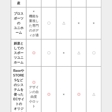
産
×
プロス
機能を
ポーツ
重視し
の
〇
△
×
×
た専門
ユニホ
のボデ
ーム
ィが適
娯楽と
しての
スポー
◎
〇
×
△
〇
ツユニ
ホーム
Baseや
STORE
Sなど
◎
のシス
デザイ
テムを
ンの自
使った
◎
×
◎
△
由度
ECサイ
小ロッ
トの
ト
オリジ