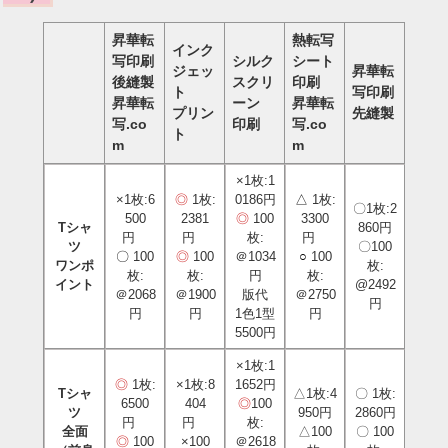
昇華転
熱転写
インク
写印刷
シルク
シート
ジェッ
昇華転
後縫製
スクリ
印刷
ト
写印刷
昇華転
ーン
昇華転
プリン
先縫製
写.co
印刷
写.co
ト
m
m
×1枚:1
×1枚:6
◎
1枚:
0186円
△
1枚:
〇1枚:2
500
2381
◎
100
3300
Tシャ
860円
円
円
枚:
円
ツ
〇100
〇
100
◎
100
＠1034
○
100
ワンポ
枚:
枚:
枚:
円
枚:
イント
@2492
＠2068
＠1900
版代
＠2750
円
円
円
1色1型
円
5500円
×1枚:1
◎
1枚:
×1枚:8
1652円
Tシャ
△1枚:4
〇 1枚:
6500
404
◎
100
ツ
950円
2860円
円
円
枚:
全面
△100
〇 100
◎
100
×100
＠2618