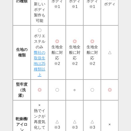
の種類
ボディ
ボディ
ボディ
新しい
ボディ
※1
※1
※1
ボディ
製作も
可能
〇
ポリエ
ステル
◎
◎
◎
のみ
生地全
生地全
生地全
生地の
弊社の
般に対
般に対
般に対
△
種類
取扱生
応
応
応
地は25
※2
※2
※2
種類以
上
堅牢度
（洗
◎
〇
○
〇
◎
濯）
×
熱でイ
ンクが
乾燥機/
再度気
△
△
△
アイロ
×
化して
※3
※3
※3
ン