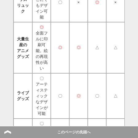
〇
×
◎
×
リュッ
もデザ
ク
イン可
能
◎
全面フ
大量生
ルに印
産の
刷可
◎
◎
△
△
アニメ
能。絵
グッズ
の再現
性が高
い
〇
アーテ
ィステ
ライブ
ィック
〇
◎
〇
△
グッズ
なデザ
インが
可能
〇
デザイ
このページの先頭へ
ンが自