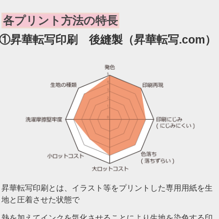
各プリント方法の特長
①
昇華転写印刷 後縫製（昇華転写.com）
昇華転写印刷とは、イラスト等をプリントした専用用紙を生
地と圧着させた状態で
熱を加えてインクを気化させることにより生地を染色する印