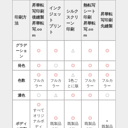
昇華転
熱転写
インク
写印刷
シルク
シート
ジェッ
昇華転
印刷方
後縫製
スクリ
印刷
ト
写印刷
法
昇華転
ーン
昇華転
プリン
先縫製
写.co
印刷
写.co
ト
m
m
グラデ
ーショ
◎
◎
△
◎
◎
ン
発色
◎
〇
◎
◎
◎
◎
◎
△
◎
◎
色数
フルカ
フルカ
1色ご
フルカ
フルカ
ラー
ラー
とに版
ラー
ラー
濃色
〇
△
◎
◎
〇
◎
すべて
オリジ
◎
◎
◎
ナルボ
×
ボディ
既製品
既製品
既製品
ディ
既製品