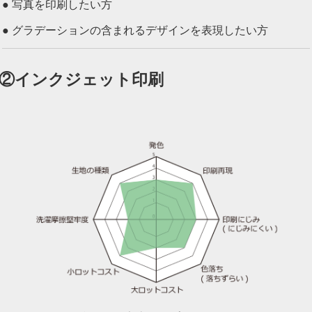
● 写真を印刷したい方
● グラデーションの含まれるデザインを表現したい方
②イン
クジェット印刷