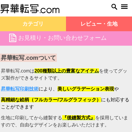
カテゴリ
レビュー・生地
file
お見積り・お問い合わせフォーム
昇華転写.com TOP
昇華転写.comついて
昇華転写.comついて
昇華転写.comは
200種類以上の豊富なアイテム
を使ってグッ
ズ製作ができるサイトです。
昇華転写印刷
技術
により、
美しいグラデーション表現
や
高精細
な絵柄
（フルカラー/フルグラフィック）
にも対応する
ことができます
生地に印刷してから縫製する
『後縫製方式』
を採用していま
すので、自由なデザインをお楽しみいただけます。