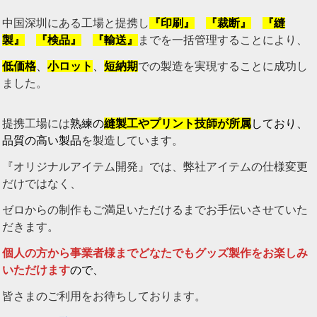
中国深圳にある工場と提携し
『印刷』
『裁断』
『縫
製』
『検品』
『輸送』
までを一括管理することにより、
低価格
、
小ロット
、
短納期
での製造を実現することに成功し
ました。
提携工場には
熟練の
縫製工やプリント技師が所属
しており、
品質の高い製品
を製造しています。
『オリジナルアイテム開発』では、弊社アイテムの仕様変更
だけではなく、
ゼロからの制作もご満足いただけるまでお手伝いさせていた
だきます。
個人の方から事業者様までどなたでもグッズ製作をお楽しみ
いただけます
ので、
皆さまのご利用をお待ちしております。