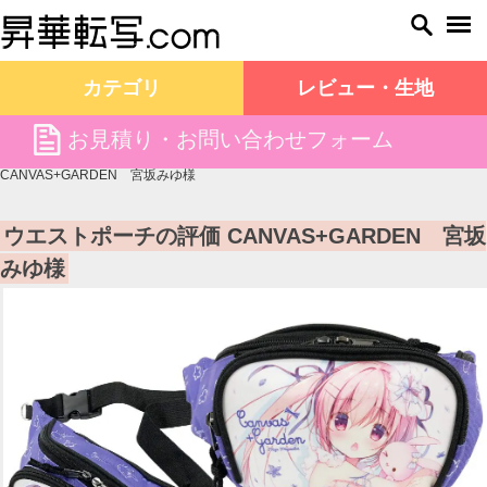
カテゴリ
レビュー・生地
file
お見積り・お問い合わせフォーム
昇華転写.com TOP
お客様の声
ウエストポーチの評価
CANVAS+GARDEN 宮坂みゆ様
ウエストポーチの評価 CANVAS+GARDEN 宮坂
みゆ様