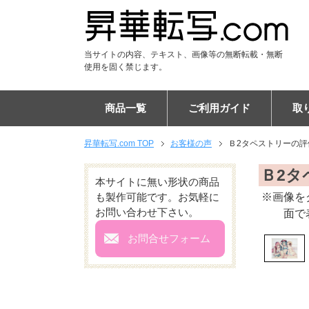
当サイトの内容、テキスト、画像等の無断転載・無断
使用を固く禁じます。
商品一覧
ご利用ガイド
取
昇華転写.com TOP
お客様の声
Ｂ2タペストリーの評
Tシャツ
DTF Tシャツ
シャツ
DTF ポロシャツ
パーカー
DTF パーカー
ジャンパー
ユニフォーム
パンツ
DTF スウェット
アパレル雑貨
キャップ
マスク
マフラー
ブランケット
フードブランケット
タオル
フードタオル
トートバッグ
エコバッグ
リュックサック
バッグ
ケース
PC・タブレットケース
ショルダーバッグ
スマホポシェット
チケットホルダー
サコッシュ
ポーチ
巾着
マウスパッド
タペストリー
布ポスター
傘
布カバー
生活雑貨・インテリア
ステーショナリー
フラッグ
ご注文の流れ
納期について
割引キャンペーン
EC販売向けサポートプラ
キャンセルについて
専門用語集
昇華転写印刷とは
お客様の声
布プリントの比較
エンドレス柄の作り方
よくある質問
会社概要
Ｂ2タ
本サイトに無い形状の商品
も製作可能です。お気軽に
※画像を
お問い合わせ下さい。
面で
mail
お問合せフォーム