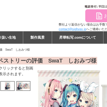
file
弊社より返信がない場合はお手数ですが
contact@sighvex.jp
へご連絡いた
り扱い生地
製作風景
昇華転写.comについて
価 SwaT しおみづ様
ン
ペストリーの評価 SwaT しおみづ様
クリックすると別画
表示されます。