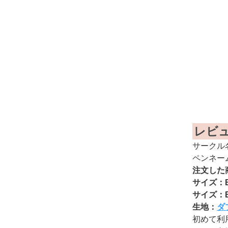
レビ
サークル名
ペンネー
注文した
サイズ：B2
サイズ：B2
生地：
ダ
初めて利