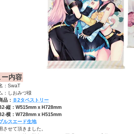
ュー内容
：SwaT
ム：しおみづ様
商品：
Ｂ2タペストリー
-縦：W515mm x H728mm
-横：W728mm x H515mm
ブルスエード生地
用させて頂きました。