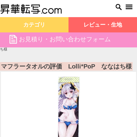
カテゴリ
レビュー・生地
file
お見積り・お問い合わせフォーム
昇華転写.com TOP
お客様の声
マフラータオルの評価 Lolli*PoP ななは
ち様
マフラータオルの評価 Lolli*PoP ななはち様