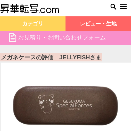
カテゴリ
レビュー・生地
file
お見積り・お問い合わせフォーム
昇華転写.com TOP
お客様の声
メガネケースの評価 JELLYFISHさま
メガネケースの評価 JELLYFISHさま