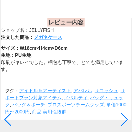
レビュー内容
ショップ名：JELLYFISH
注文した商品：
メガネケース
サイズ：W16cm×H4cm×D6cm
生地：PU生地
印刷がキレイでした。梱包も丁寧で、とても満足していま
す。
タグ：
アイドル＆アーティスト
,
アパレル
,
サコッシュ
,
サ
ポートプラン対象アイテム
,
ノベルティ
,
バッグ・リュッ
ク
,
バッグ＆ポーチ
,
プロスポーツチームグッズ
,
単価1000
円〜2000円
,
商品 実用性抜群