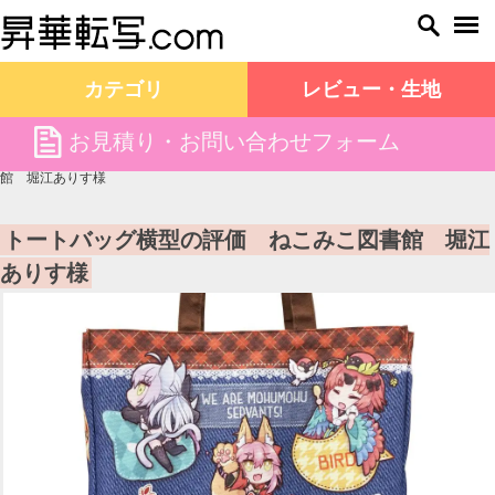
カテゴリ
レビュー・生地
file
お見積り・お問い合わせフォーム
昇華転写.com TOP
お客様の声
トートバッグ横型の評価 ねこみこ図書
館 堀江ありす様
トートバッグ横型の評価 ねこみこ図書館 堀江
ありす様