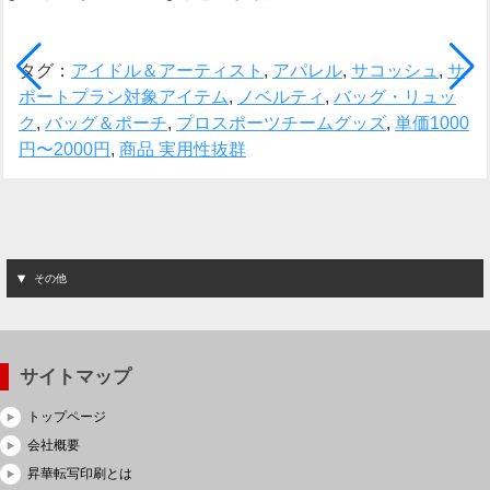
タグ：
アイドル＆アーティスト
,
アパレル
,
サコッシュ
,
サ
ポートプラン対象アイテム
,
ノベルティ
,
バッグ・リュッ
ク
,
バッグ＆ポーチ
,
プロスポーツチームグッズ
,
単価1000
円〜2000円
,
商品 実用性抜群
その他
サイトマップ
トップページ
会社概要
昇華転写印刷とは