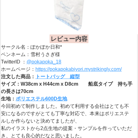
レビュー内容
サークル名：ぽかぽか日和*
ペンネーム：雪村うさぎ様
TwitterID ：
@pokapoka_18
ホームページ：
https://pokapokabiyori.mystrikingly.com/
注文した商品：
トートバッグ 縦型
サイズ：W38cm x H44cm x D8cm 船底タイプ 持ち手
の長さは70cm
生地：
ポリエステル600D生地
今回初めて制作しました。初めて利用する会社はとても不
安になるのですがとても丁寧な対応で、本来はポリエステ
ルしか作らないと決めてましたが、
私のイラストから2点生地の提案・サンプルを作っていただ
き、とても良心的だなと思いました。