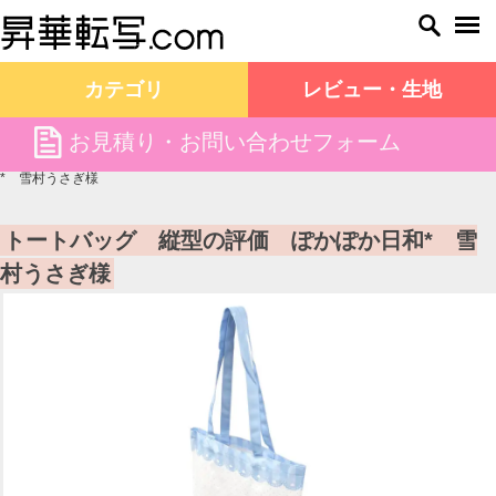
カテゴリ
レビュー・生地
file
お見積り・お問い合わせフォーム
昇華転写.com TOP
お客様の声
トートバッグ 縦型の評価 ぽかぽか日和
* 雪村うさぎ様
トートバッグ 縦型の評価 ぽかぽか日和* 雪
村うさぎ様