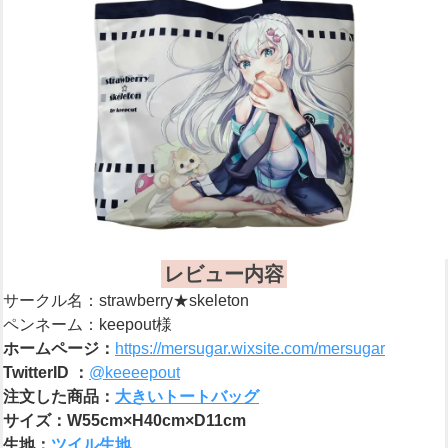
レビュー内容
サークル名：strawberry★skeleton
ペンネーム：keepout様
ホームページ：
https://mersugar.wixsite.com/mersugar
TwitterID ：
@keeeepout
注文した商品：
大きいトートバッグ
サイズ：W55cm×H40cm×D11cm
生地：
ツイル生地