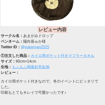
レビュー内容
サークル名：
あまがみドロップ
ペンネーム：
陽向葵ゅか様
Twitter ID：
@yukanyan2525
①注文した商品：
カイロ用ポケット付きマフラータオル
サイズ：
90cm×14cm
生地：
もふもふ両面起毛生地
レビュー：
カイロ用ポケット付きなので、冬のイベントにピッタリで
した。
印刷もとてもキレイで可愛かったです♪