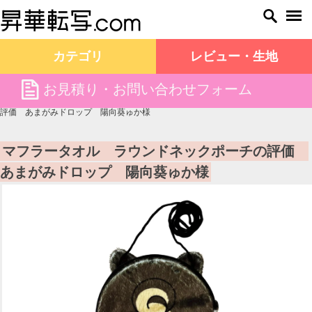
カテゴリ
レビュー・生地
file
お見積り・お問い合わせフォーム
昇華転写.com TOP
お客様の声
マフラータオル ラウンドネックポーチの
評価 あまがみドロップ 陽向葵ゅか様
マフラータオル ラウンドネックポーチの評価
あまがみドロップ 陽向葵ゅか様