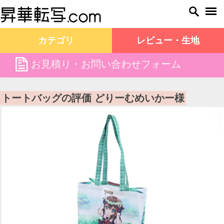
カテゴリ
レビュー・生地
file
お見積り・お問い合わせフォーム
昇華転写.com TOP
お客様の声
トートバッグの評価 どりーむめいかー様
トートバッグの評価 どりーむめいかー様