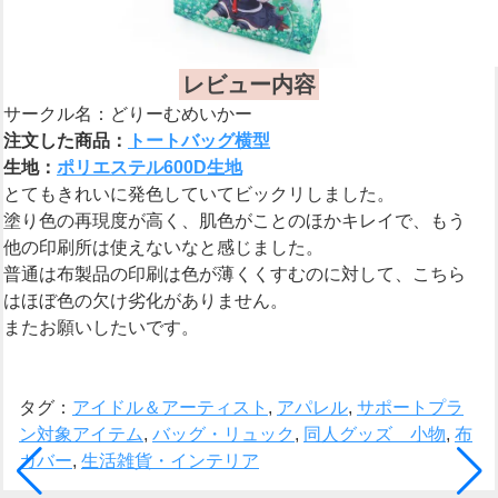
レビュー内容
サークル名：どりーむめいかー
注文した商品：
トートバッグ横型
生地：
ポリエステル600D生地
とてもきれいに発色していてビックリしました。
塗り色の再現度が高く、肌色がことのほかキレイで、もう
他の印刷所は使えないなと感じました。
普通は布製品の印刷は色が薄くくすむのに対して、こちら
はほぼ色の欠け劣化がありません。
またお願いしたいです。
タグ：
アイドル＆アーティスト
,
アパレル
,
サポートプラ
ン対象アイテム
,
バッグ・リュック
,
同人グッズ 小物
,
布
カバー
,
生活雑貨・インテリア