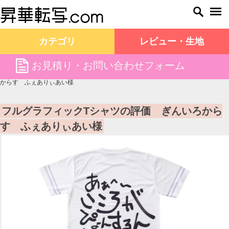
カテゴリ
レビュー・生地
file
お見積り・お問い合わせフォーム
昇華転写.com TOP
お客様の声
フルグラフィックTシャツの評価 ぎんいろ
からす ふぇありぃあい様
フルグラフィックTシャツの評価 ぎんいろから
す ふぇありぃあい様