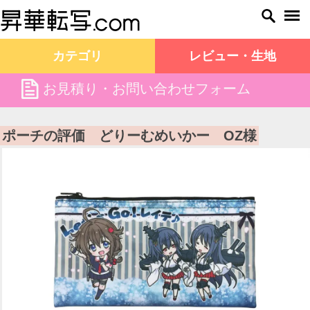
カテゴリ
レビュー・生地
file
お見積り・お問い合わせフォーム
昇華転写.com TOP
お客様の声
ポーチの評価 どりーむめいかー OZ様
ポーチの評価 どりーむめいかー OZ様