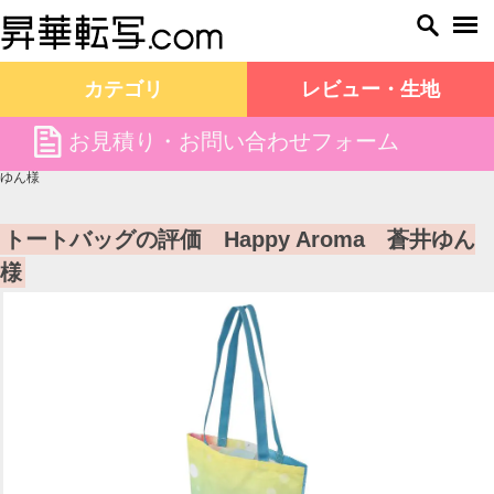
カテゴリ
レビュー・生地
file
お見積り・お問い合わせフォーム
昇華転写.com TOP
お客様の声
トートバッグの評価 Happy Aroma 蒼井
ゆん様
トートバッグの評価 Happy Aroma 蒼井ゆん
様