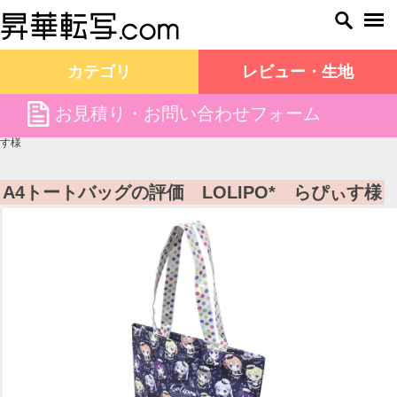
カテゴリ
レビュー・生地
file
お見積り・お問い合わせフォーム
昇華転写.com TOP
お客様の声
A4トートバッグの評価 LOLIPO* らぴぃ
す様
A4トートバッグの評価 LOLIPO* らぴぃす様