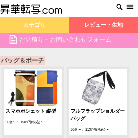
カテゴリ
レビュー・生地
file
お見積り・お問い合わせフォーム
昇華転写.com TOP
バッグ＆ポーチ
バッグ＆ポーチ
スマホポシェット 縦型
フルフラップショルダー
バッグ
50個〜： 1509円(税込)〜
50個〜： 2137円(税込)〜