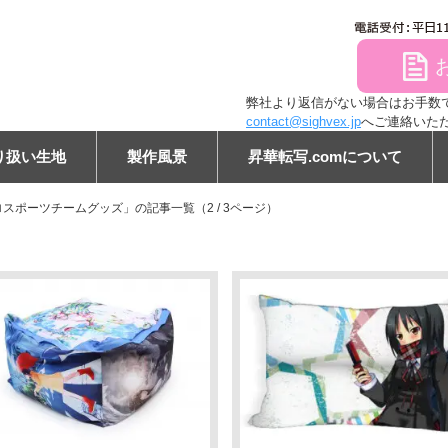
file
弊社より返信がない場合はお手数ですが
contact@sighvex.jp
へご連絡いた
り扱い生地
製作風景
昇華転写.comについて
スポーツチームグッズ」の記事一覧（2 / 3ページ）
ン