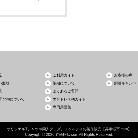
覧
ご利用ガイド
お客様の声
い生地
納期について
割引キャンペ
景
よくあるご質問
.comについて
エンドレス柄ガイド
専門用語集
オリジナルTシャツや同人グッズ、ノベルティの製作販売【昇華転写.com】
Copyright © 2026 昇華転写.com
All Rights Reserved.