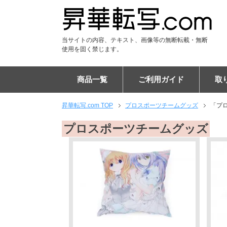
当サイトの内容、テキスト、画像等の無断転載・無断
使用を固く禁じます。
商品一覧
ご利用ガイド
取
昇華転写.com TOP
プロスポーツチームグッズ
「プロ
Tシャツ
DTF Tシャツ
シャツ
DTF ポロシャツ
パーカー
DTF パーカー
ジャンパー
ユニフォーム
パンツ
DTF スウェット
アパレル雑貨
キャップ
マスク
マフラー
ブランケット
フードブランケット
タオル
フードタオル
トートバッグ
エコバッグ
リュックサック
バッグ
ケース
PC・タブレットケース
ショルダーバッグ
スマホポシェット
チケットホルダー
サコッシュ
ポーチ
巾着
マウスパッド
タペストリー
布ポスター
傘
布カバー
生活雑貨・インテリア
ステーショナリー
フラッグ
ご注文の流れ
納期について
割引キャンペーン
EC販売向けサポートプラ
キャンセルについて
専門用語集
昇華転写印刷とは
お客様の声
布プリントの比較
エンドレス柄の作り方
よくある質問
会社概要
プロスポーツチームグッズ