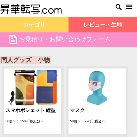
カテゴリ
レビュー・生地
file
お見積り・お問い合わせフォーム
昇華転写.com TOP
同人グッズ 小物
同人グッズ 小物
スマホポシェット 縦型
マスク
50個〜： 1509円(税込)〜
50個〜： 728円(税込)〜