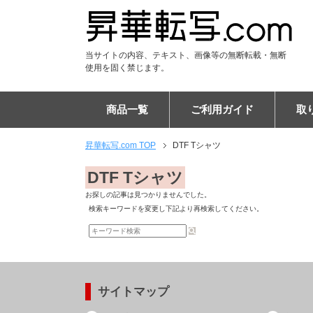
当サイトの内容、テキスト、画像等の無断転載・無断
使用を固く禁じます。
商品一覧
ご利用ガイド
取
昇華転写.com TOP
DTF Tシャツ
Tシャツ
DTF Tシャツ
シャツ
DTF ポロシャツ
パーカー
DTF パーカー
ジャンパー
ユニフォーム
パンツ
DTF スウェット
アパレル雑貨
キャップ
マスク
マフラー
ブランケット
フードブランケット
タオル
フードタオル
トートバッグ
エコバッグ
リュックサック
バッグ
ケース
PC・タブレットケース
ショルダーバッグ
スマホポシェット
チケットホルダー
サコッシュ
ポーチ
巾着
マウスパッド
タペストリー
布ポスター
傘
布カバー
生活雑貨・インテリア
ステーショナリー
フラッグ
ご注文の流れ
納期について
割引キャンペーン
EC販売向けサポートプラ
キャンセルについて
専門用語集
昇華転写印刷とは
お客様の声
布プリントの比較
エンドレス柄の作り方
よくある質問
会社概要
DTF Tシャツ
お探しの記事は見つかりませんでした。
検索キーワードを変更し下記より再検索してください。
サイトマップ