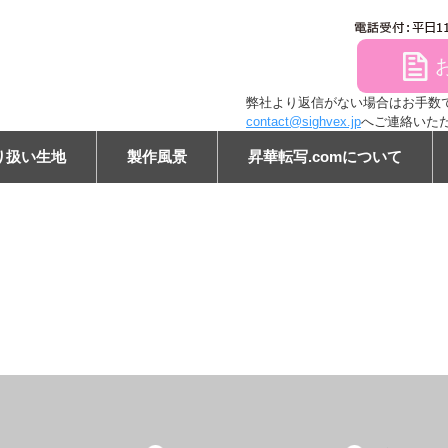
file
弊社より返信がない場合はお手数ですが
contact@sighvex.jp
へご連絡いた
り扱い生地
製作風景
昇華転写.comについて
ン