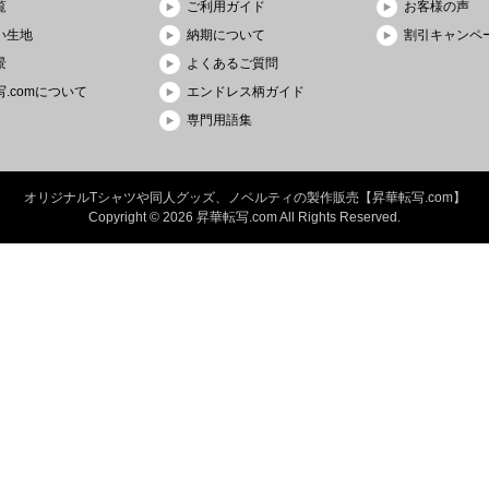
覧
ご利用ガイド
お客様の声
い生地
納期について
割引キャンペ
景
よくあるご質問
.comについて
エンドレス柄ガイド
専門用語集
オリジナルTシャツや同人グッズ、ノベルティの製作販売【昇華転写.com】
Copyright © 2026 昇華転写.com
All Rights Reserved.